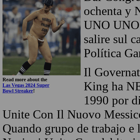
ochenta y 
UNO UNO sa
salire sul 
Política Ga
Il Governa
Read more about the
King ha N
Las Vegas 2024 Super
Bowl Streaker
!
1990 por di
Unite Con Il Nuovo Messico
Quando grupo de trabajo e