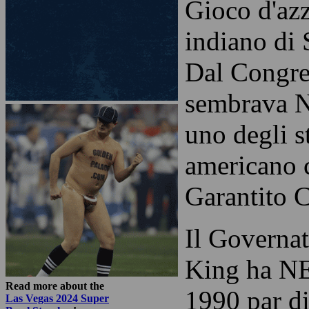
Gioco d'az
indiano di
Dal Congre
sembrava 
uno degli s
americano 
Garantito 
Il Governa
King ha N
Read more about the
1990 par di
Las Vegas 2024 Super