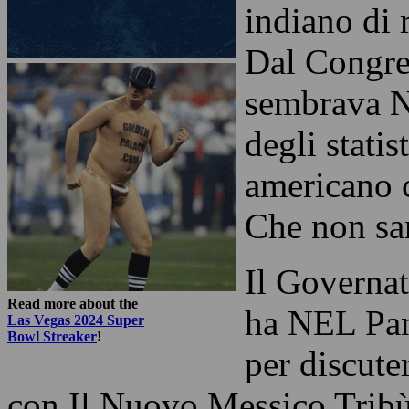
indiano di 
Dal Congre
sembrava 
degli statis
americano c
Che non sa
Il Governa
Read more about the
ha NEL Pa
Las Vegas 2024 Super
Bowl Streaker
!
per discute
con Il Nuovo Messico Tribù