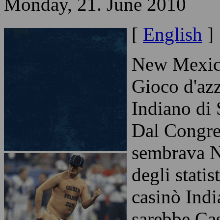
Monday, 21. June 2010
[
English
]
New Mexico
Gioco d'az
Indiano di 
Dal Congre
sembrava 
degli statis
casinò Indi
sarebbe Cas