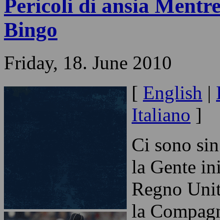
Pericoli di ansia Ment
Bingo
Friday, 18. June 2010
[
English
|
Italiano
]
Ci sono sin
la Gente in
Regno Unit
la Compagni