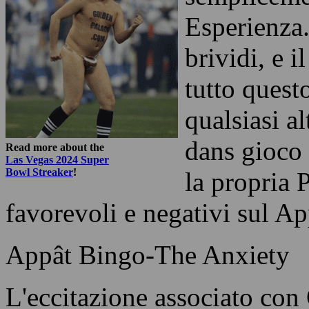
Esperienza.
brividi, e 
tutto quest
qualsiasi a
dans gioco 
Read more about the
Las Vegas 2024 Super
Bowl Streaker
!
la propria P
favorevoli e negativi sul Ap
Appât Bingo-The Anxiety
L'eccitazione associato co