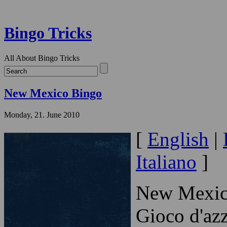
Bingo Tricks
All About Bingo Tricks
New Mexico Bingo
Monday, 21. June 2010
[
English
|
Italiano
]
New Mexico
Gioco d'az