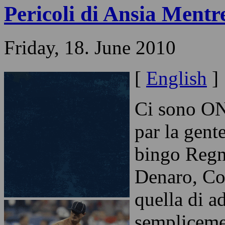
Pericoli di Ansia Ment
Friday, 18. June 2010
[
English
]
Ci sono ON
par la gent
bingo Regn
Denaro, Co
quella di a
sempliceme