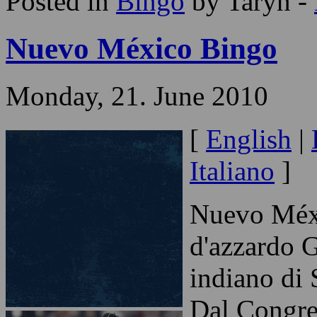
Posted in
Bingo
by Taryn -
Nuevo México Bingo
Monday, 21. June 2010
[
English
|
Italiano
]
Nuevo Méxi
d'azzardo 
indiano di 
Dal Congre