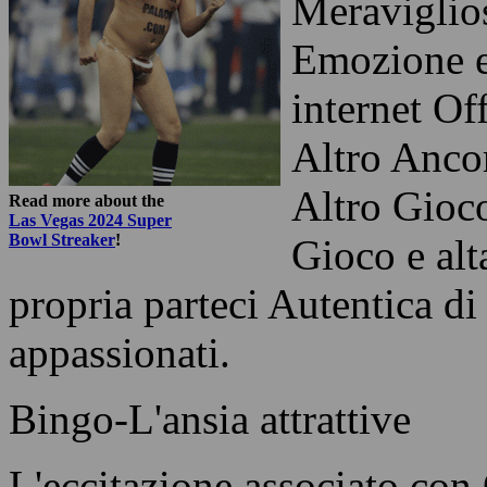
Meraviglios
Emozione e
internet Of
Altro Ancor
Altro Gioco
Read more about the
Las Vegas 2024 Super
Bowl Streaker
!
Gioco e alt
propria parteci Autentica di
appassionati.
Bingo-L'ansia attrattive
L'eccitazione associato co