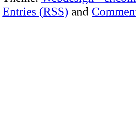
Entries (RSS)
and
Comment