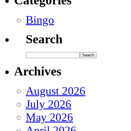
Categories
Bingo
Search
Archives
August 2026
July 2026
May 2026
April 2026