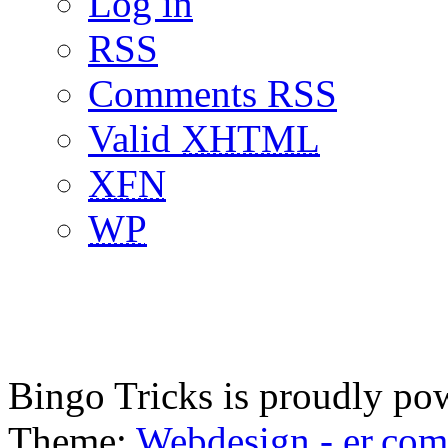
Log in
RSS
Comments RSS
Valid
XHTML
XFN
WP
Bingo Tricks is proudly p
Theme:
Webdesign - er.com